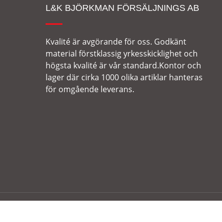
L&K BJÖRKMAN FÖRSÄLJNINGS AB
Kvalité är avgörande för oss. Godkänt
material förstklassig yrkesskicklighet och
högsta kvalité är vår standard.Kontor och
lager där cirka 1000 olika artiklar hanteras
för omgående leverans.
© 2023 L&K Björkman Försäljnings AB | Alla rättighete