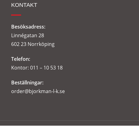
KONTAKT
Besöksadress:
Linnégatan 28
602 23 Norrköping
Telefon:
Kontor:
011 – 10 53 18
Beställningar:
order@bjorkman-l-k.se
Vi finns i Norrköping med rikstäckande försäljning