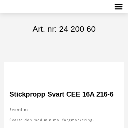
Om L&K Björkman
Kontakta oss
Art. nr: 24 200 60
Stickpropp Svart CEE 16A 216-6
Eventline
Svarta don med minimal färgmarkering.